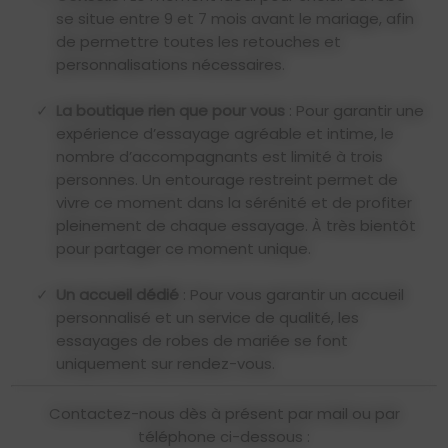
les tissus définitifs, nous réalisons une
se situe entre 9 et 7 mois avant le mariage, afin
toile d’essai afin d’ajuster le patron
de permettre toutes les retouches et
avec précision et d’obtenir un tombé
personnalisations nécessaires.
impeccable.
La boutique rien que pour vous
: Pour garantir une
expérience d’essayage agréable et intime, le
Un Processus Haute Couture en cinq à six
nombre d’accompagnants est limité à trois
Rendez-Vous
personnes. Un entourage restreint permet de
Là où un simple essayage se limite souvent à
vivre ce moment dans la sérénité et de profiter
trois rendez-vous, notre accompagnement sur
pleinement de chaque essayage. À très bientôt
mesure vous garantit un résultat d’exception,
pour partager ce moment unique.
tout en douceur et en co-création. Votre robe
évolue avec vous, jusqu’à devenir la
robe de
Un accueil dédié
: Pour vous garantir un accueil
vos rêves
.
personnalisé et un service de qualité, les
essayages de robes de mariée se font
Pour tout renseignement ou prise de rendez-
uniquement sur rendez-vous.
vous pour une
robe de mariage sur mesure
,
contactez la boutique ci-dessous :
Contactez-nous dès à présent par mail ou par
téléphone ci-dessous :