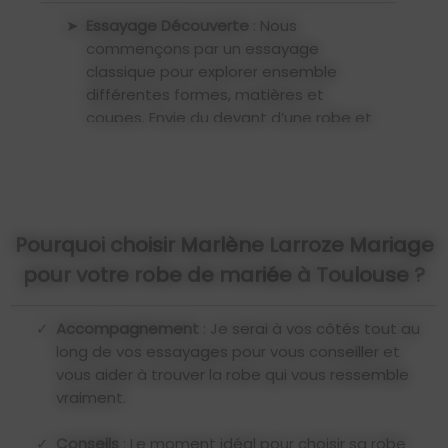
Essayage Découverte
: Nous
commençons par un essayage
classique pour explorer ensemble
différentes formes, matières et
coupes. Envie du devant d’une robe et
du dos d’une autre ? Aucun problème :
vous composez, nous créons.
Choix des Tissus
: Nous sélectionnons
ensemble les matières qui donneront
Pourquoi choisir Marlène Larroze Mariage
vie à votre robe : tombé, texture,
pour votre robe de mariée à Toulouse ?
confort… chaque détail compte.
Prise de Mesures
: Une prise de mesures
Accompagnement
: Je serai à vos côtés tout au
complète pour une coupe
long de vos essayages pour vous conseiller et
parfaitement adaptée à votre
vous aider à trouver la robe qui vous ressemble
morphologie.
vraiment.
Création de la Toile
: Avant de couper
Conseils
: Le moment idéal pour choisir sa robe