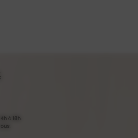
S
14h
à
18h
.
vous
.