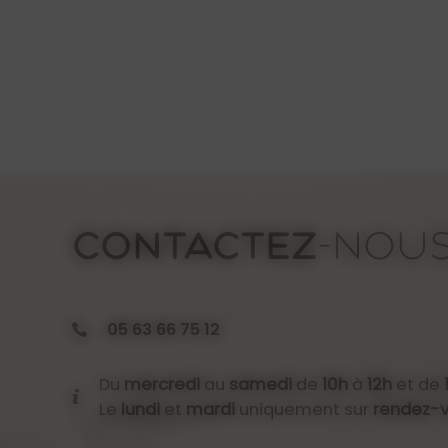
CONTACTEZ
-NOU
05 63 66 75 12
Du
mercredi
au
samedi
de
10h
à
12h
et de
Le
lundi
et
mardi
uniquement sur
rendez-