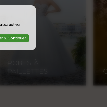
aitez activer
r & Continuer
CIVIL