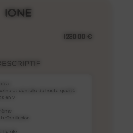
Ione
1230.00 €
Descriptif
apèze
eline et dentelle de haute qualité
dos en V
ohème
traîne illusion
 florale