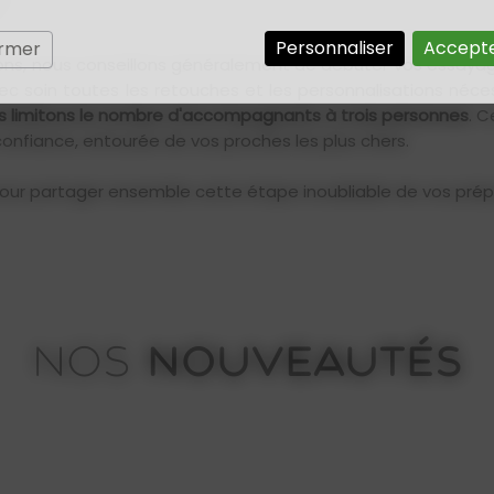
Personnaliser
Accepte
ermer
ions, nous conseillons généralement de débuter vos essayag
avec soin toutes les retouches et les personnalisations né
s limitons le nombre d'accompagnants à trois personnes
. C
confiance, entourée de vos proches les plus chers.
our partager ensemble cette étape inoubliable de vos prépa
NOUVEAUTÉS
NOS
Iberia