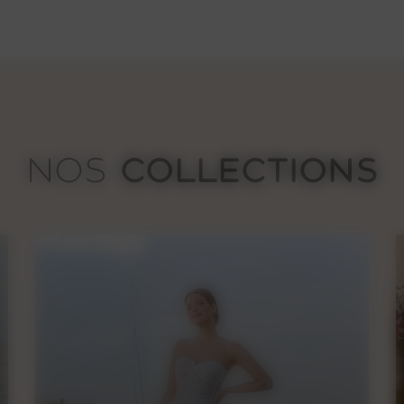
1235€
COLLECTIONS
NOS