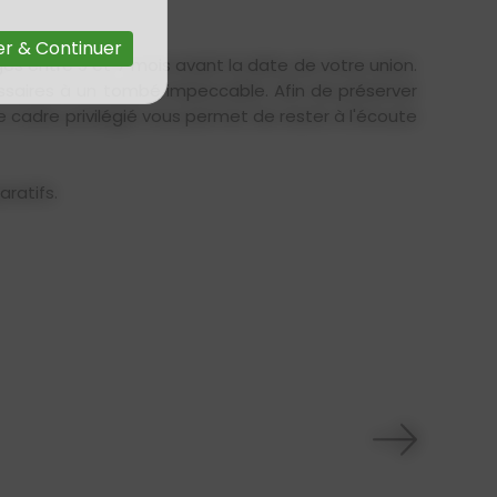
r & Continuer
es entre 9 et 7 mois avant la date de votre union.
cessaires à un tombé impeccable. Afin de préserver
e cadre privilégié vous permet de rester à l'écoute
ratifs.
Intuition