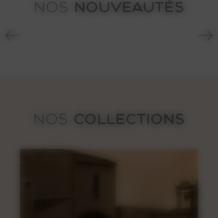
NOUVEAUTÉS
NOS
Ione
1230€
COLLECTIONS
NOS